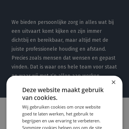
We bieden persoonlijke zorg in alles wat bij
een uitvaart komt kijken en zijn immer
dichtbij en bereikbaar, maar altijd met de
juiste professionele houding en afstand.
Precies zoals mensen dat wensen en gepast
vinden. Dat is waar ons hele team voor staat
en waar wij met z’n allen aan werken.
×
Deze website maakt gebruik
van cookies.
Wij gebruiken cookies om onze website
goed te laten werken, het gebruik te
begrijpen en uw ervaring te verbeteren.
Sommige cookies helpen ons om de site