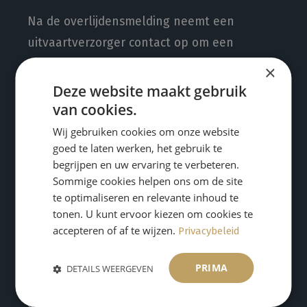
Na de overlijdensmelding neemt een
uitvaartverzorger contact op om een
afspraak te maken voor het eerste gesprek.
×
De uitvaartverzorger zal ook vragen of de
Deze website maakt gebruik
overledene nog verzorgd moet worden. Is dit
van cookies.
het geval? Dan verzorgen onze specialisten
Wij gebruiken cookies om onze website
goed te laten werken, het gebruik te
dit met aandacht en respect.
begrijpen en uw ervaring te verbeteren.
Sommige cookies helpen ons om de site
Onze uitvaartverzorgers komen meestal uit
te optimaliseren en relevante inhoud te
tonen. U kunt ervoor kiezen om cookies te
de buurt. Ze zijn op de hoogte van
accepteren of af te wijzen.
Privacybeleid
plaatselijke gebruiken of rituelen. Daar
houden ze dan ook rekening mee. Op de
PRIMA
DETAILS WEERGEVEN
achtergrond zorgen zij ervoor dat de uitvaart
en de voorbereidingen daarop soepel