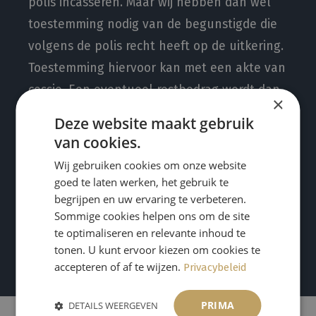
polis incasseren. Maar wij hebben dan wel
toestemming nodig van de begunstigde die
volgens de polis recht heeft op de uitkering.
Toestemming hiervoor kan met een akte van
cessie. Een eventueel restbedrag wordt dan
×
door ons aan deze begunstigde
Deze website maakt gebruik
overgemaakt. Sommige uitvaartverenigingen
van cookies.
wikkelen zelf de facturering met de
Wij gebruiken cookies om onze website
nabestaanden af. Zij ontvangen de nota’s
goed te laten werken, het gebruik te
begrijpen en uw ervaring te verbeteren.
van ons en diverse andere partijen en sturen
Sommige cookies helpen ons om de site
de verzamelfactuur dan rechtstreeks aan de
te optimaliseren en relevante inhoud te
(nabestaande) opdrachtgever.
tonen. U kunt ervoor kiezen om cookies te
accepteren of af te wijzen.
Privacybeleid
PRIMA
DETAILS WEERGEVEN