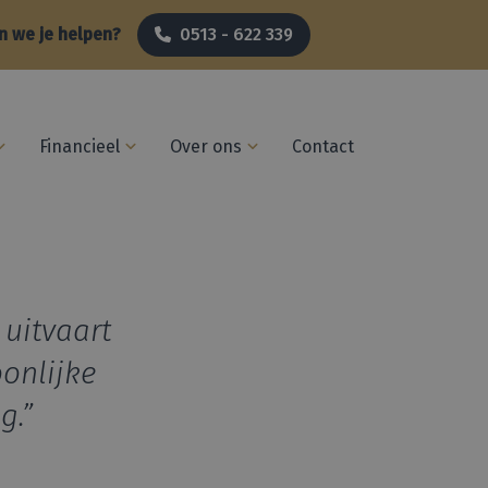
 we je helpen?
0513 - 622 339
Financieel
Over ons
Contact
 uitvaart
onlijke
g.”