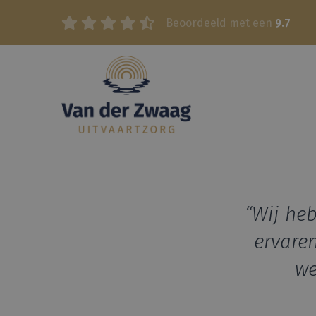
Beoordeeld met een
9.7
“Wij heb
ervare
we