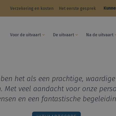
Kunnen
Verzekering en kosten
Het eerste gesprek
Voor de uitvaart
De uitvaart
Na de uitvaart
ben het als een prachtige, waardige
n. Met veel aandacht voor onze perso
nsen en een fantastische begeleidin