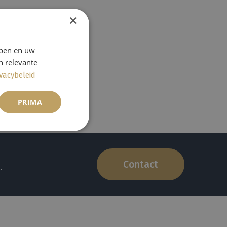
×
jpen en uw
n relevante
ivacybeleid
PRIMA
.
Contact